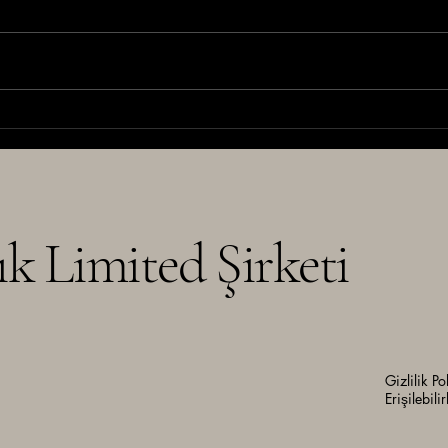
Trend Analizinden Mimariye:
YATA
Tasarımın Görünmeyen Süreci
Marka
ık
Limited Şirketi
Gizlilik Po
Erişilebilir