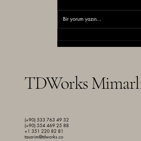
Bir yorum yazın...
İyi tasarım dikkat çeker. Doğru
tasarım sonuç üretir.
TDWorks Mimarl
(+90) 533 763 49 32
(+90) 554 469 25 88
+1 351 220 82 81
tasarim@tdworks.co