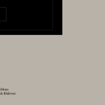
K VE TEKSTİLLERİ
 İncelemesi
litikası
lik Bildirimi