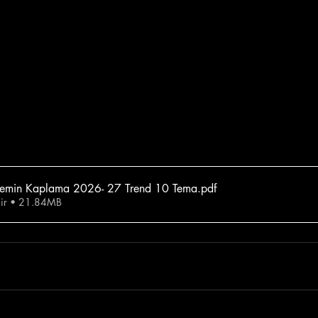
TDworks Halı Zemin Kaplama 2026- 27 Trend 10 Tema
.pdf
ndir • 21.84MB