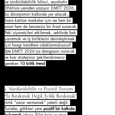
ve sürdürülebilirlik bilinci, seyahatin 
DNA’sını yeniden yazıyor. EMITT 2026, 
bu dönüşümün kalbinde yer alacak, 
fuara katılan markalar için ise hem bir 
sınav hem de benzersiz bir fırsat sunacak.
Peki ziyaretçileri etkilemek, sektörde fark 
yaratmak ve iş birliklerini derinleştirmek 
için hangi trendlere odaklanmalısınız? 
İşte EMITT 2026’ya damgasını vuracak 
ve fuar stratejinizi şekillendirmeniz 
gereken 
10 kritik trend
:
1. Sürdürülebilir ve Pozitif Turizm: 
“İz Bırakmak Değil, İyilik Bırakmak”
Artık “zarar vermemek” yeterli değil. 
Turistler, gittikleri yere 
pozitif bir katkıda 
bulunmak
 istiyor. İklim krizi ve aşırı 