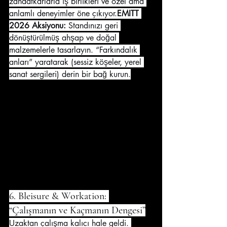
zanaatkarlarla iş birlikleri ve özel ama 
anlamlı deneyimler öne çıkıyor.
EMITT 
2026 Aksiyonu:
 Standınızı geri 
dönüştürülmüş ahşap ve doğal 
malzemelerle tasarlayın. “Farkındalık 
anları” yaratarak (sessiz köşeler, yerel 
sanat sergileri) derin bir bağ kurun.
6. Bleisure & Workation: 
“Çalışmanın ve Kaçmanın Dengesi”
Uzaktan çalışma kalıcı hale geldi. 