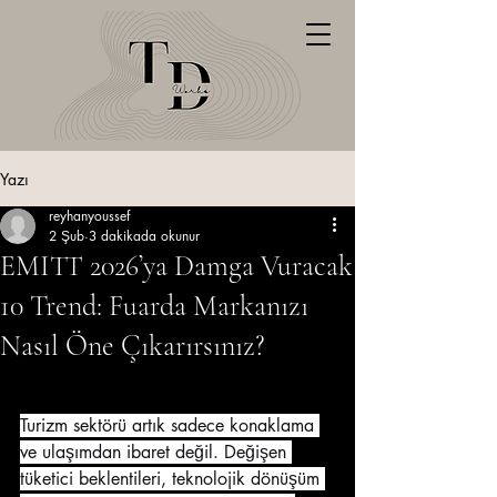
Yazı
reyhanyoussef
2 Şub
3 dakikada okunur
EMITT 2026’ya Damga Vuracak
10 Trend: Fuarda Markanızı
Nasıl Öne Çıkarırsınız?
Turizm sektörü artık sadece konaklama 
ve ulaşımdan ibaret değil. Değişen 
tüketici beklentileri, teknolojik dönüşüm 