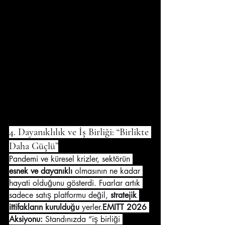
4. Dayanıklılık ve İş Birliği: “Birlikte 
Daha Güçlü”
Pandemi ve küresel krizler, sektörün 
esnek ve dayanıklı
 olmasının ne kadar 
hayati olduğunu gösterdi. Fuarlar artık 
sadece satış platformu değil, 
stratejik 
ittifakların kurulduğu
 yerler.
EMITT 2026 
Aksiyonu:
 Standınızda “iş birliği 