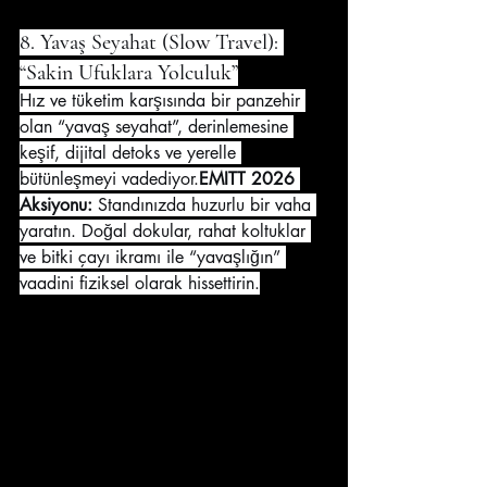
8. Yavaş Seyahat (Slow Travel): 
“Sakin Ufuklara Yolculuk”
Hız ve tüketim karşısında bir panzehir 
olan “yavaş seyahat”, derinlemesine 
keşif, dijital detoks ve yerelle 
bütünleşmeyi vadediyor.
EMITT 2026 
Aksiyonu:
 Standınızda huzurlu bir vaha 
yaratın. Doğal dokular, rahat koltuklar 
ve bitki çayı ikramı ile “yavaşlığın” 
vaadini fiziksel olarak hissettirin.