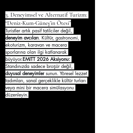
3. Deneyimsel ve Alternatif Turizm: 
“Deniz-Kum-Güneş’in Ötesi”
Turistler artık pasif tatilciler değil, 
deneyim avcıları
. Kültür, gastronomi, 
ekoturizm, karavan ve macera 
sporlarına olan ilgi katlanarak 
büyüyor.
EMITT 2026 Aksiyonu:
Standınızda sadece broşür değil, 
duyusal deneyimler
 sunun. Yöresel lezzet 
tadımları, sanal gerçeklikle kültür turları 
veya mini bir macera simülasyonu 
düzenleyin.