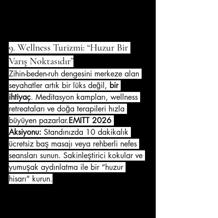
9. Wellness Turizmi: “Huzur Bir 
Varış Noktasıdır”
Zihin-beden-ruh dengesini merkeze alan 
seyahatler artık bir lüks değil, 
bir 
ihtiyaç
. Meditasyon kampları, wellness 
retreataları ve doğa terapileri hızla 
büyüyen pazarlar.
EMITT 2026 
Aksiyonu:
 Standınızda 10 dakikalık 
ücretsiz baş masajı veya rehberli nefes 
seansları sunun. Sakinleştirici kokular ve 
yumuşak aydınlatma ile bir “huzur 
hisarı” kurun.