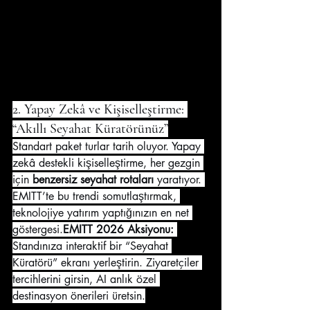
2. Yapay Zekâ ve Kişiselleştirme: 
“Akıllı Seyahat Küratörünüz”
Standart paket turlar tarih oluyor. Yapay 
zekâ destekli kişiselleştirme, her gezgin 
için 
benzersiz seyahat rotaları
 yaratıyor. 
EMITT’te bu trendi somutlaştırmak, 
teknolojiye yatırım yaptığınızın en net 
göstergesi.
EMITT 2026 Aksiyonu:
Standınıza interaktif bir “Seyahat 
Küratörü” ekranı yerleştirin. Ziyaretçiler 
tercihlerini girsin, AI anlık özel 
destinasyon önerileri üretsin.