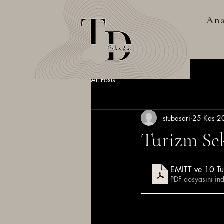
Ana
All Posts
stubasari
25 Kas 2
Turizm Sek
EMITT ve 10 Tur
PDF dosyasını in