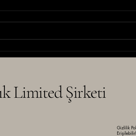
Trend Analizinden Mimariye:
YATA
Tasarımın Görünmeyen Süreci
Marka
ık
Limited Şirketi
Gizlilik Po
Erişilebilir