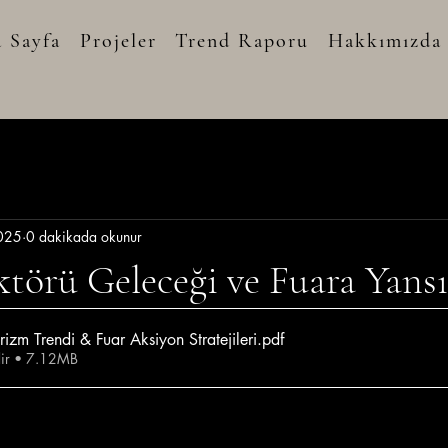
 Sayfa
Projeler
Trend Raporu
Hakkımızda
025
0 dakikada okunur
törü Geleceği ve Fuara Yans
izm Trendi & Fuar Aksiyon Stratejileri
.pdf
dir • 7.12MB