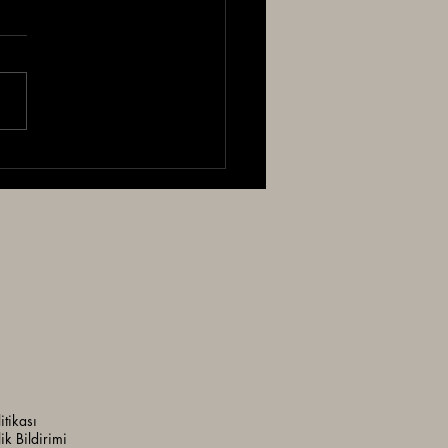
K VE TEKSTİLLERİ
 İncelemesi
litikası
lik Bildirimi