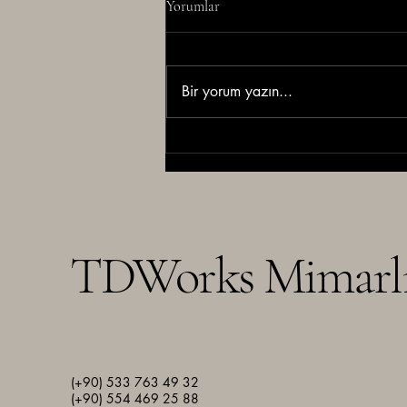
Yorumlar
Bir yorum yazın...
İyi tasarım dikkat çeker. Doğru
tasarım sonuç üretir.
TDWorks Mimarl
(+90) 533 763 49 32
(+90) 554 469 25 88