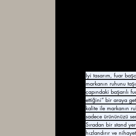
İyi tasarım, fuar başa
markanın ruhunu taşı
çapındaki başarılı fu
ettiğini” bir araya g
kalite ile markanın r
sadece ürününüzü serg
Sıradan bir stand yeri
hızlandırır ve nihayet