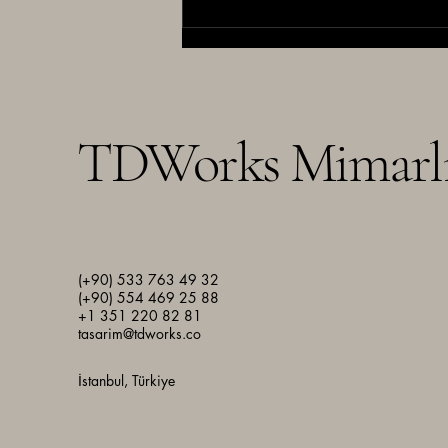
İyi tasarım dikkat çeker. Doğru
tasarım sonuç üretir.
TDWorks Mimarl
(+90) 533 763 49 32
(+90) 554 469 25 88
+1 351 220 82 81
tasarim@tdworks.co
İstanbul, Türkiye