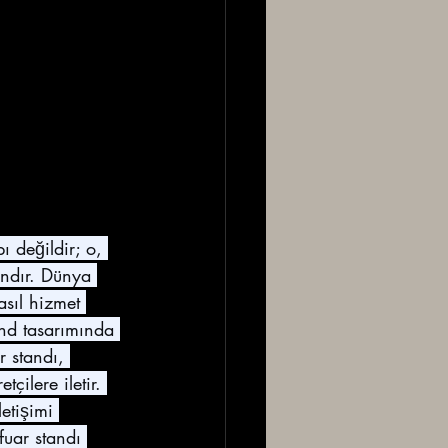
ı değildir; o, 
ndır. Dünya 
asıl hizmet 
and tasarımında 
r standı, 
ilere iletir. 
letişimi 
fuar standı 