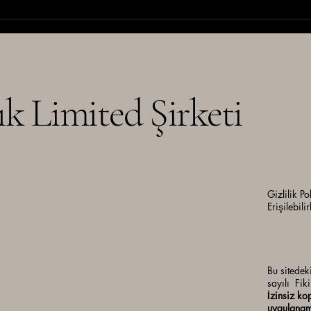
Trend Analizinden Mimariye:
YATA
Tasarımın Görünmeyen Süreci
Marka
ık
Limited Şirketi
Gizlilik Po
Erişilebilir
Bu sitedek
sayılı Fik
İzinsiz k
uygulanama