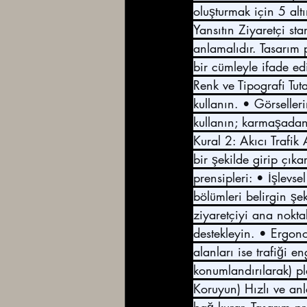
oluşturmak için 5 altı
Yansıtın Ziyaretçi st
anlamalıdır. Tasarım p
bir cümleyle ifade ed
Renk ve Tipografi Tuta
kullanın. • Görseller
kullanın; karmaşadan 
Kural 2: Akıcı Trafik
bir şekilde girip çık
prensipleri: • İşlevse
bölümleri belirgin şek
ziyaretçiyi ana noktal
destekleyin. • Ergono
alanları ise trafiği 
konumlandırılarak) p
Koruyun) Hızlı ve anl