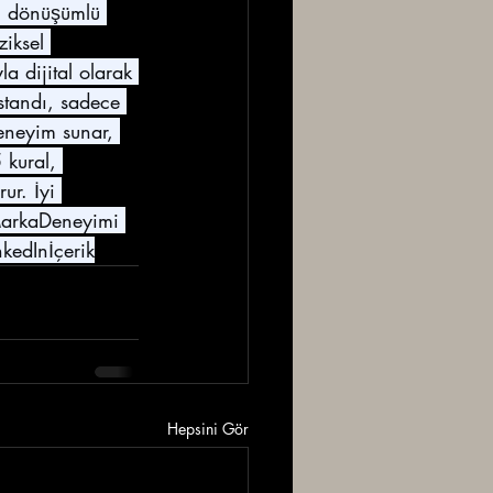
i dönüşümlü 
iksel 
a dijital olarak 
 standı, sadece 
deneyim sunar, 
 kural, 
ur. İyi 
arkaDeneyimi
nkedInİçerik
Hepsini Gör