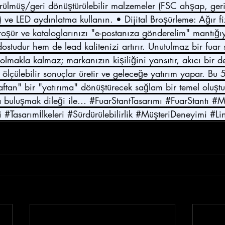
rülmüş/geri dönüştürülebilir malzemeler (FSC ahşap, ger
ve LED aydınlatma kullanın. • Dijital Broşürleme: Ağır fiz
roşür ve kataloglarınızı "e-postanıza gönderelim" mantığıyl
dostudur hem de lead kalitenizi artırır. Unutulmaz bir fuar
 olmakla kalmaz; markanızın kişiliğini yansıtır, akıcı bir 
 ölçülebilir sonuçlar üretir ve geleceğe yatırım yapar. Bu 5
aftan" bir "yatırıma" dönüştürecek sağlam bir temel oluştur
a buluşmak dileği ile… 
#FuarStantTasarımı
#FuarStantı
#M
i
#Tasarımİlkeleri
#Sürdürülebilirlik
#MüşteriDeneyimi
#Li