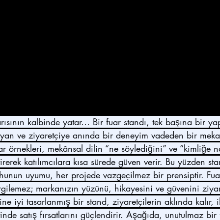
rısının kalbinde yatar… Bir fuar standı, tek başına bir yap
yan ve ziyaretçiye anında bir deneyim vadeden bir meka
ar örnekleri, mekânsal dilin “ne söylediğini” ve “kimliğe n
etirerek katılımcılara kısa sürede güven verir. Bu yüzden st
uhunun uyumu, her projede vazgeçilmez bir prensiptir. Fua
ilemez; markanızın yüzünü, hikayesini ve güvenini ziyaretç
ne iyi tasarlanmış bir stand, ziyaretçilerin aklında kalır, i
inde satış fırsatlarını güçlendirir. Aşağıda, unutulmaz bir 