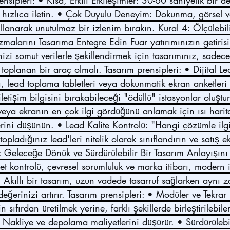
ensipleri: • Kısa, Etkili Etkileşimler: 30-60 saniyelik bir 
i hızlıca iletin. • Çok Duyulu Deneyim: Dokunma, görsel ve 
ullanarak unutulmaz bir izlenim bırakın. Kural 4: Ölçülebili
alarını Tasarıma Entegre Edin Fuar yatırımınızın getiris
inizi somut verilerle şekillendirmek için tasarımınız, sadec
oplanan bir araç olmalı. Tasarım prensipleri: • Dijital L
, lead toplama tabletleri veya dokunmatik ekran anketleri 
letişim bilgisini bırakabileceği "ödüllü" istasyonlar oluşt
eya ekranın en çok ilgi gördüğünü anlamak için ısı harita
rini düşünün. • Lead Kalite Kontrolü: "Hangi çözümle ilg
topladığınız lead'leri nitelik olarak sınıflandırın ve satış ek
5: Geleceğe Dönük ve Sürdürülebilir Bir Tasarım Anlayışın
t kontrolü, çevresel sorumluluk ve marka itibarı, modern 
 Akıllı bir tasarım, uzun vadede tasarruf sağlarken aynı z
eğerinizi artırır. Tasarım prensipleri: • Modüler ve Tekrar K
in sıfırdan üretilmek yerine, farklı şekillerde birleştirilebil
n. Nakliye ve depolama maliyetlerini düşürür. • Sürdürüleb