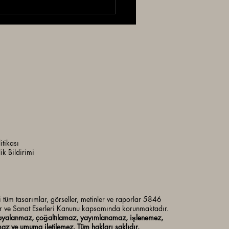
K VE TEKSTİLLERİ
 İncelemesi
litikası
lik Bildirimi
i tüm tasarımlar, görseller, metinler ve raporlar 5846
ir ve Sanat Eserleri Kanunu kapsamında korunmaktadır.
opyalanmaz, çoğaltılamaz, yayımlanamaz, işlenemez,
z ve umuma iletilemez. Tüm hakları saklıdır.