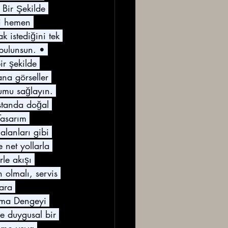
 Bir Şekilde 
zi hemen 
k istediğini tek 
 bulunsun. • 
ir şekilde 
na görseller 
yumu sağlayın. 
 standa doğal 
Tasarım 
alanları gibi 
 net yollarla 
rle akışı 
 olmalı, servis 
ara 
(Ama Dengeyi 
ve duygusal bir 