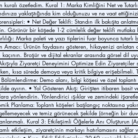
n kuralı özetledim. Kural 1: Marka Kimliğini Net ve Tutarlı
andınıza yaklaştığında kim olduğunuzu ve ne vaat ettiğini
rensipleri: • Net Değer Teklifi: Standın ilk bakışta anlatma
in. Görünür bir köşede 1-2 cümlelik değer teklifi mutlaka
rlılığı: Marka paleti ve yazı tiplerini fuar boyunca tutarlı b
in Amacı: Ürünün faydasını gösteren, hikayenizi anlatan a
kaçının. Broşür ve dijital ekranlar arasında görsel dil u
 Akışıyla Ziyaretçi Deneyimini Optimize Edin Ziyaretçiler
arken, kısa sürede demoya veya kritik bilgiye erişebilmeli. 
l Bölümlendirme: Demo alanı, bilgi köşesi ve özel toplantı 
ilde ayırın. • Yol Gösteren Akış: Girişten itibaren basit ve
ara yönlendirin. Yönlendirici ışıklar ve zemindeki işaretle
mik Planlama: Toplantı köşeleri başlangıç noktasına yakın
engellemeyecek ve temiz görünecek şekilde (örneğin bir duv
lanlanmalı. Kural 3: Etkileşimli Öğelerle Anı Oluşturun 
amlı etkileşim, ziyaretçinin markayı hatırlamasını sağlar 