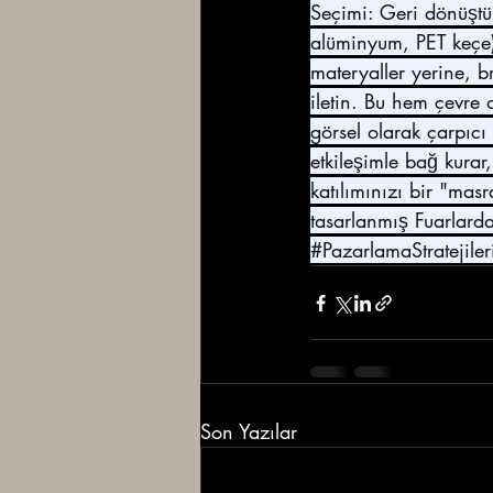
Seçimi: Geri dönüştü
alüminyum, PET keçe) 
materyaller yerine, b
iletin. Bu hem çevre 
görsel olarak çarpıcı
etkileşimle bağ kurar,
katılımınızı bir "masr
tasarlanmış Fuarlard
#PazarlamaStratejiler
Son Yazılar