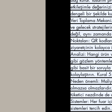
bağ kurar. Tasarım pr
etkileşimle değeriniz
dengeli bir şekilde k
Veri Toplama Mekanizm
ve gelecek stratejiler
değil, aynı zamanda t
Noktaları: QR kodları
ziyaretçinin kolayca i
Analizi: Hangi ürün v
gibi gözlem yöntemle
gibi basit bir soruyla 
kolaylaştırın. Kural 
Neden önemli: Maliye
olmazsa olmazlarıdır.
tüketici nezdinde de d
Sistemler: Her fuar iç
sistemleri tercih edi