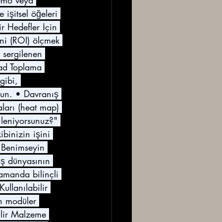
demo veya 
işitsel öğeleri 
r Hedefler İçin 
ini (ROI) ölçmek 
e sergilenen 
ead Toplama 
gibi, 
urun. • Davranış 
ları (heat map) 
ileniyorsunuz?" 
ibinizin işini 
ı Benimseyin 
iş dünyasının 
amanda bilinçli 
ullanılabilir 
en modüler 
ilir Malzeme 